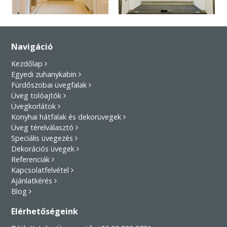
Navigáció
Kezdőlap
Egyedi zuhanykabin
Fürdőszobai üvegfalak
Üveg tolóajtók
Üvegkorlátok
Konyhai hátfalak és dekorüvegek
Üveg térelválasztó
Speciális üvegezés
Dekorációs üvegek
Referenciák
Kapcsolatfelvétel
Ajánlatkérés
Blog
Elérhetőségeink