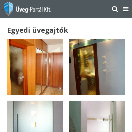
Egyedi üvegajtók