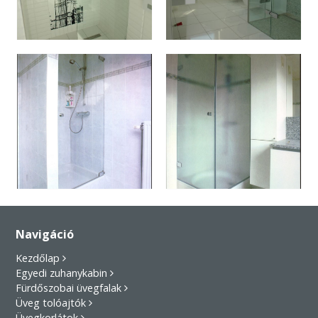
Navigáció
Kezdőlap
Egyedi zuhanykabin
Fürdőszobai üvegfalak
Üveg tolóajtók
Üvegkorlátok