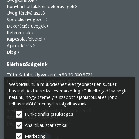
Konyhai hátfalak és dekorüvegek
Üveg térelválasztó
Speciális üvegezés
Dekorációs üvegek
Referenciák
Kapcsolatfelvétel
Ajánlatkérés
Blog
Elérhetőségeink
Tóth Katalin, Ügyvezető:
+36 30 500 3721
E-mail:
toth.kata@uvegportalkft.hu
Weboldalunk a működéshez elengedhetetlen sütiket
használ. A statisztikai és marketing sütik elfogadása segít
Cégadatok
nekünk, hogy személyre szabott ajánlatokkal és jobb
Cégnév:
Üveg-Portál Kft.
felhasználói élménnyel szolgálhassunk.
Székhely:
1037 Budapest, Tarhos utca 35.
Funkcionális (szükséges)
Adószám: 13917683-2-41
Cégjegyzékszám: 01 09 879772
Analitikai, statisztikai
Marketing