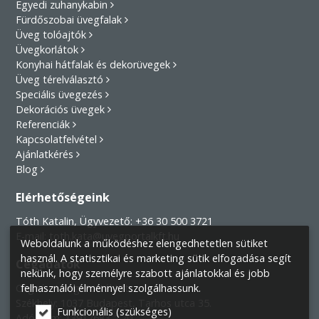
Egyedi zuhanykabin
Fürdőszobai üvegfalak
Üveg tolóajtók
Üvegkorlátok
Konyhai hátfalak és dekorüvegek
Üveg térelválasztó
Speciális üvegezés
Dekorációs üvegek
Referenciák
Kapcsolatfelvétel
Ajánlatkérés
Blog
Elérhetőségeink
Tóth Katalin, Ügyvezető:
+36 30 500 3721
E-mail:
toth.kata@uvegportalkft.hu
Weboldalunk a működéshez elengedhetetlen sütiket
használ. A statisztikai és marketing sütik elfogadása segít
Cégadatok
nekünk, hogy személyre szabott ajánlatokkal és jobb
Cégnév:
Üveg-Portál Kft.
felhasználói élménnyel szolgálhassunk.
Székhely:
1037 Budapest, Tarhos utca 35.
Funkcionális (szükséges)
Adószám: 13917683-2-41