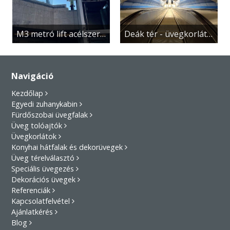
M3 metró lift acélszerkezet üvegezése
Deák tér - üvegkorlát, aluljárószint
Navigáció
Kezdőlap
Egyedi zuhanykabin
Fürdőszobai üvegfalak
Üveg tolóajtók
Üvegkorlátok
Konyhai hátfalak és dekorüvegek
Üveg térelválasztó
Speciális üvegezés
Dekorációs üvegek
Referenciák
Kapcsolatfelvétel
Ajánlatkérés
Blog