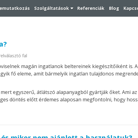
emutatkozás
Szolgáltatások
Referenciák
Blog
Kapcs
ba?
elválasztó fal
viselnek magán ingatlanok beltereinek kiegészítőiként is. 
egyik fő eleme, amit bármelyik ingatlan tulajdonos megrende
 mert egyszerű, átlátszó alapanyagból gyártják őket. Ami az
leges döntés előtt érdemes alaposan megfontolni, hogy hosszú
t és mikor nem ajánlott a használatuk?