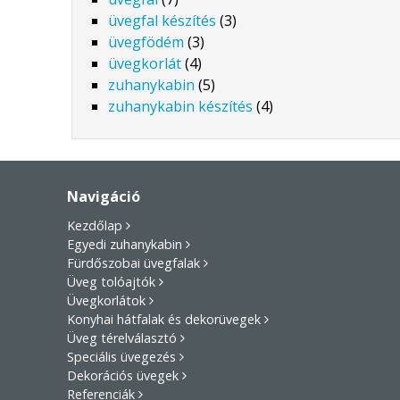
üvegfal készítés
(3)
üvegfödém
(3)
üvegkorlát
(4)
zuhanykabin
(5)
zuhanykabin készítés
(4)
Navigáció
Kezdőlap
Egyedi zuhanykabin
Fürdőszobai üvegfalak
Üveg tolóajtók
Üvegkorlátok
Konyhai hátfalak és dekorüvegek
Üveg térelválasztó
Speciális üvegezés
Dekorációs üvegek
Referenciák