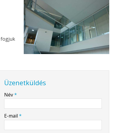
 fogjuk
Üzenetküldés
-
Név
*
-
E-mail
*