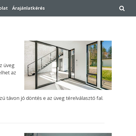
olat
Árajánlatkérés
Az üveg
lhet az
 távon jó döntés e az üveg térelválasztó fal.