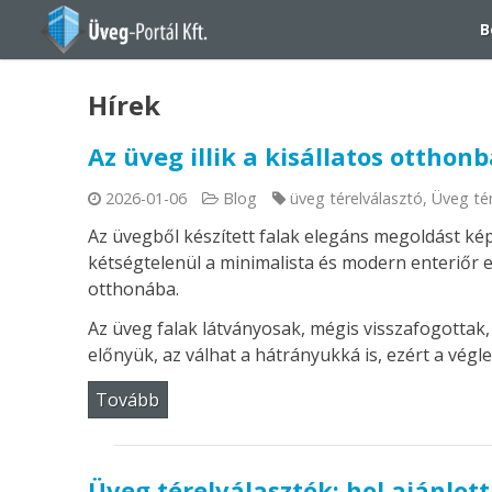
B
Hírek
Az üveg illik a kisállatos otthon
2026-01-06
Blog
üveg térelválasztó
,
Üveg tér
Az üvegből készített falak elegáns megoldást kép
kétségtelenül a minimalista és modern enteriőr 
otthonába.
Az üveg falak látványosak, mégis visszafogottak,
előnyük, az válhat a hátrányukká is, ezért a vég
Tovább
Üveg térelválasztók: hol ajánlot