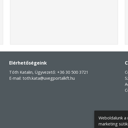
Elérhetőségeink
C
Tóth Katalin, Ügyvezető:
+36 30 500 3721
C
E-mail:
toth.kata@uvegportalkft.hu
S
A
C
Weboldalunk a m
marketing sütik