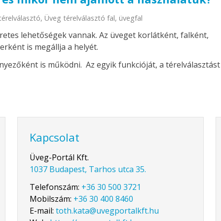
térelválasztó
,
Üveg térelválasztó fal
,
üvegfal
retes lehetőségek vannak. Az üveget korlátként, falként,
erként is megállja a helyét.
nyezőként is működni. Az egyik funkcióját, a térelválasztást
Kapcsolat
Üveg-Portál Kft.
1037 Budapest, Tarhos utca 35.
Telefonszám:
+36 30 500 3721
Mobilszám:
+36 30 400 8460
E-mail:
toth.kata@uvegportalkft.hu