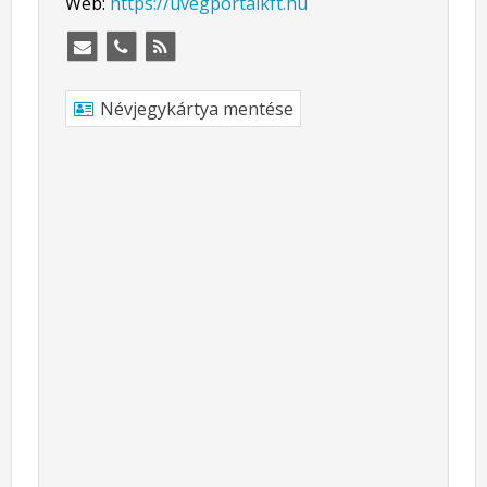
Web:
https://uvegportalkft.hu
Névjegykártya mentése