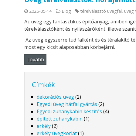
2025-05-14
Blog
térelválasztó üvegfal
,
üveg 
Az üveg egy fantasztikus építőanyag, amiben ígé
térelválasztóként és nyílászáróként, illetve szanit
Az üveg egyszerre tud falként és és téralakító té
most egy kicsit alaposabban körbejárni.
Tovább
Címkék
dekorációs üveg
(2)
Egyedi üveg hátfal gyártás
(2)
Egyedi zuhanykabin készítés
(4)
épített zuhanykabin
(1)
erkély
(2)
erkély üvegkorlát
(1)