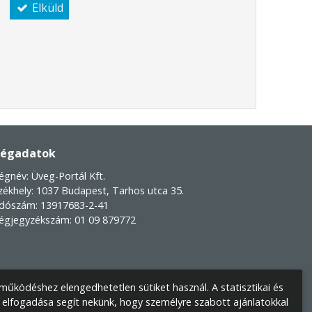
Elküld
égadatok
égnév:
Üveg-Portál Kft.
zékhely:
1037 Budapest, Tarhos utca 35.
dószám: 13917683-2-41
égjegyzékszám: 01 09 879772
űködéshez elengedhetetlen sütiket használ. A statisztikai és
 elfogadása segít nekünk, hogy személyre szabott ajánlatokkal