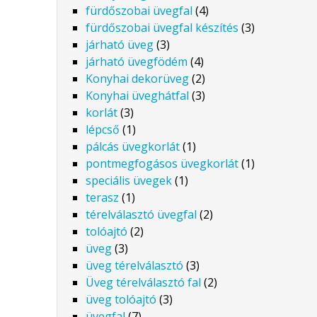
fürdőszobai üvegfal
(4)
fürdőszobai üvegfal készítés
(3)
járható üveg
(3)
járható üvegfödém
(4)
Konyhai dekorüveg
(2)
Konyhai üveghátfal
(3)
korlát
(3)
lépcső
(1)
pálcás üvegkorlát
(1)
pontmegfogásos üvegkorlát
(1)
speciális üvegek
(1)
terasz
(1)
térelválasztó üvegfal
(2)
tolóajtó
(2)
üveg
(3)
üveg térelválasztó
(3)
Üveg térelválasztó fal
(2)
üveg tolóajtó
(3)
üvegfal
(7)