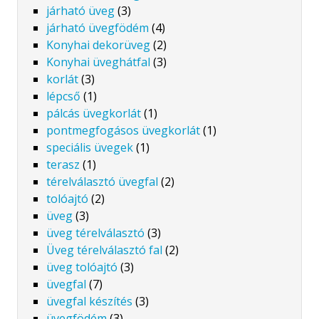
járható üveg
(3)
járható üvegfödém
(4)
Konyhai dekorüveg
(2)
Konyhai üveghátfal
(3)
korlát
(3)
lépcső
(1)
pálcás üvegkorlát
(1)
pontmegfogásos üvegkorlát
(1)
speciális üvegek
(1)
terasz
(1)
térelválasztó üvegfal
(2)
tolóajtó
(2)
üveg
(3)
üveg térelválasztó
(3)
Üveg térelválasztó fal
(2)
üveg tolóajtó
(3)
üvegfal
(7)
üvegfal készítés
(3)
üvegfödém
(3)