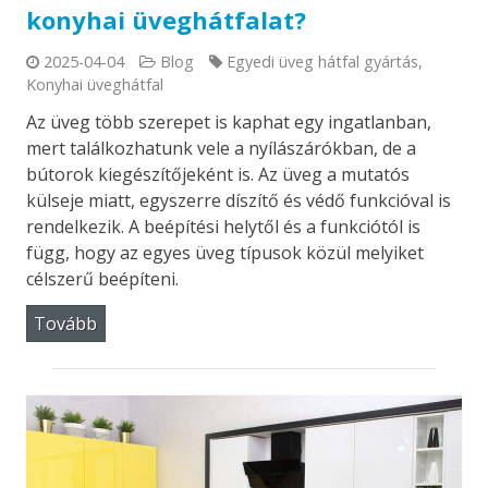
konyhai üveghátfalat?
2025-04-04
Blog
Egyedi üveg hátfal gyártás
,
Konyhai üveghátfal
Az üveg több szerepet is kaphat egy ingatlanban,
mert találkozhatunk vele a nyílászárókban, de a
bútorok kiegészítőjeként is. Az üveg a mutatós
külseje miatt, egyszerre díszítő és védő funkcióval is
rendelkezik. A beépítési helytől és a funkciótól is
függ, hogy az egyes üveg típusok közül melyiket
célszerű beépíteni.
Tovább