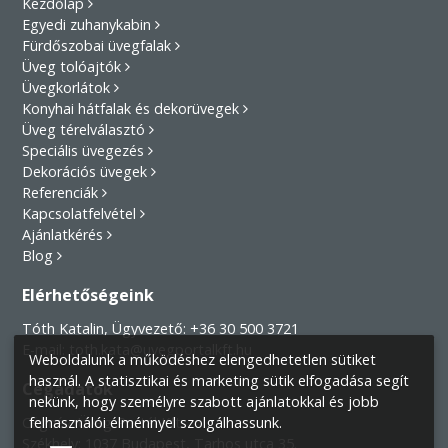
Kezdőlap
Egyedi zuhanykabin
Fürdőszobai üvegfalak
Üveg tolóajtók
Üvegkorlátok
Konyhai hátfalak és dekorüvegek
Üveg térelválasztó
Speciális üvegezés
Dekorációs üvegek
Referenciák
Kapcsolatfelvétel
Ajánlatkérés
Blog
Elérhetőségeink
Tóth Katalin, Ügyvezető:
+36 30 500 3721
E-mail:
toth.kata@uvegportalkft.hu
Weboldalunk a működéshez elengedhetetlen sütiket
használ. A statisztikai és marketing sütik elfogadása segít
Cégadatok
nekünk, hogy személyre szabott ajánlatokkal és jobb
Cégnév:
Üveg-Portál Kft.
felhasználói élménnyel szolgálhassunk.
Székhely:
1037 Budapest, Tarhos utca 35.