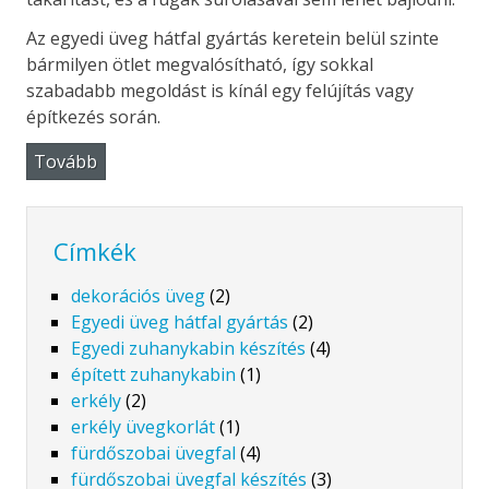
Az egyedi üveg hátfal gyártás keretein belül szinte
bármilyen ötlet megvalósítható, így sokkal
szabadabb megoldást is kínál egy felújítás vagy
építkezés során.
Tovább
Címkék
dekorációs üveg
(2)
Egyedi üveg hátfal gyártás
(2)
Egyedi zuhanykabin készítés
(4)
épített zuhanykabin
(1)
erkély
(2)
erkély üvegkorlát
(1)
fürdőszobai üvegfal
(4)
fürdőszobai üvegfal készítés
(3)