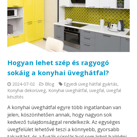
Hogyan lehet szép és ragyogó
sokáig a konyhai üveghátfal?
2024-07-02
Blog
Egyedi üveg hátfal gyártás
,
Konyhai dekorüveg
,
Konyhai üveghátfal
,
üvegfal
,
üvegfal
készítés
A konyhai üveghátfal egyre több ingatlanban van
jelen, köszönhetően annak, hogy nagyon sok
kedvező tulajdonsággal rendelkezik. Az egységes
üvegfelület lehetővé teszi a könnyebb, gyorsabb
takarítást, és a fugák súrolásával sem lehet bajlódni.