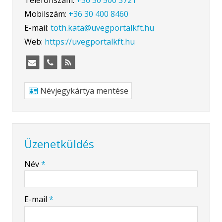
Mobilszám:
+36 30 400 8460
E-mail:
toth.kata@uvegportalkft.hu
Web:
https://uvegportalkft.hu
Névjegykártya mentése
Üzenetküldés
-
Név
*
-
E-mail
*