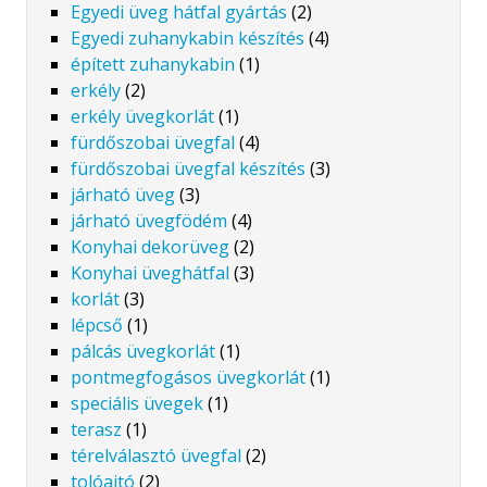
Egyedi üveg hátfal gyártás
(2)
Egyedi zuhanykabin készítés
(4)
épített zuhanykabin
(1)
erkély
(2)
erkély üvegkorlát
(1)
fürdőszobai üvegfal
(4)
fürdőszobai üvegfal készítés
(3)
járható üveg
(3)
járható üvegfödém
(4)
Konyhai dekorüveg
(2)
Konyhai üveghátfal
(3)
korlát
(3)
lépcső
(1)
pálcás üvegkorlát
(1)
pontmegfogásos üvegkorlát
(1)
speciális üvegek
(1)
terasz
(1)
térelválasztó üvegfal
(2)
tolóajtó
(2)