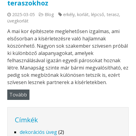
teraszokhoz
2025-03-05
Blog
erkély
,
korlát
,
lépcső
,
terasz
,
üvegkorlát
A mai kor építészete meglehetősen izgalmas, ami
elsősorban a kísérletezésre való hajlamnak
köszönhető. Nagyon sok szakember szívesen próbál
ki különböző alapanyagokat, amelyek
felhasználásával igazán egyedi párosokat hoznak
létre. Manapság szinte már bármi megvalósítható, ez
pedig sok megbízónak különösen tetszik is, ezért
szívesen lesznek partnerek a kísérletekben.
Tovább
Címkék
dekorációs üveg
(2)