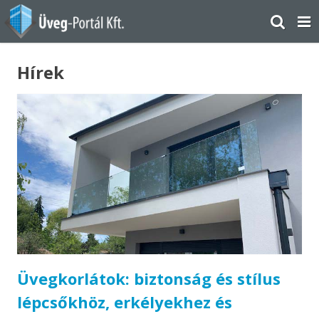
Hírek
Üvegkorlátok: biztonság és stílus
lépcsőkhöz, erkélyekhez és