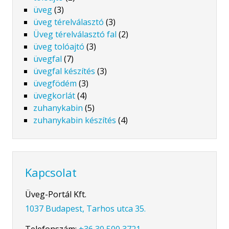
üveg
(3)
üveg térelválasztó
(3)
Üveg térelválasztó fal
(2)
üveg tolóajtó
(3)
üvegfal
(7)
üvegfal készítés
(3)
üvegfödém
(3)
üvegkorlát
(4)
zuhanykabin
(5)
zuhanykabin készítés
(4)
Kapcsolat
Üveg-Portál Kft.
1037 Budapest, Tarhos utca 35.
Telefonszám:
+36 30 500 3721