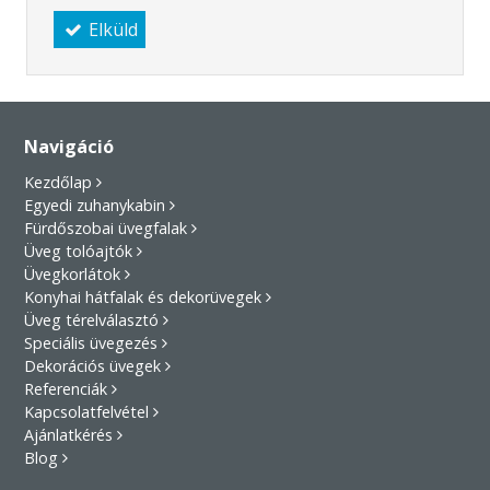
Elküld
Navigáció
Kezdőlap
Egyedi zuhanykabin
Fürdőszobai üvegfalak
Üveg tolóajtók
Üvegkorlátok
Konyhai hátfalak és dekorüvegek
Üveg térelválasztó
Speciális üvegezés
Dekorációs üvegek
Referenciák
Kapcsolatfelvétel
Ajánlatkérés
Blog