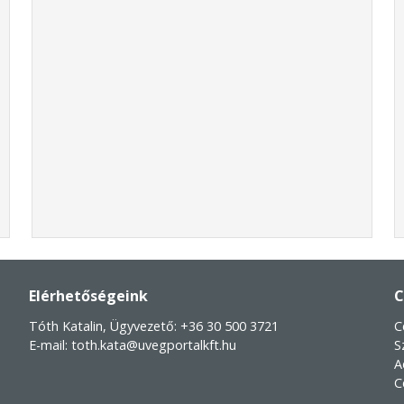
Elérhetőségeink
C
Tóth Katalin, Ügyvezető:
+36 30 500 3721
C
E-mail:
toth.kata@uvegportalkft.hu
S
A
C