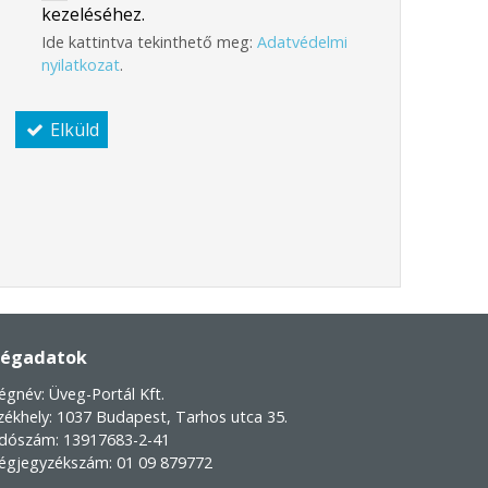
kezeléséhez.
Ide kattintva tekinthető meg:
Adatvédelmi
nyilatkozat
.
Elküld
égadatok
égnév:
Üveg-Portál Kft.
zékhely:
1037 Budapest, Tarhos utca 35.
dószám: 13917683-2-41
égjegyzékszám: 01 09 879772