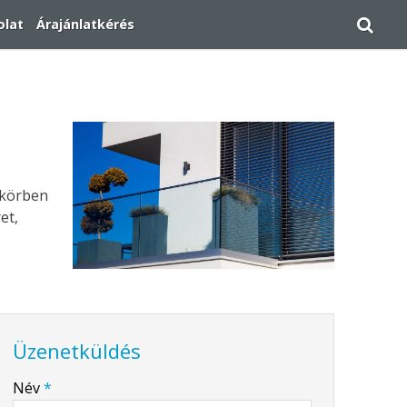
olat
Árajánlatkérés
ő körben
et,
Üzenetküldés
-
Név
*