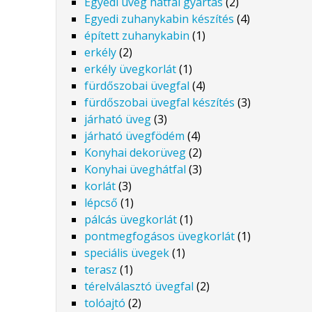
Egyedi üveg hátfal gyártás
(2)
Egyedi zuhanykabin készítés
(4)
épített zuhanykabin
(1)
erkély
(2)
erkély üvegkorlát
(1)
fürdőszobai üvegfal
(4)
fürdőszobai üvegfal készítés
(3)
járható üveg
(3)
járható üvegfödém
(4)
Konyhai dekorüveg
(2)
Konyhai üveghátfal
(3)
korlát
(3)
lépcső
(1)
pálcás üvegkorlát
(1)
pontmegfogásos üvegkorlát
(1)
speciális üvegek
(1)
terasz
(1)
térelválasztó üvegfal
(2)
tolóajtó
(2)