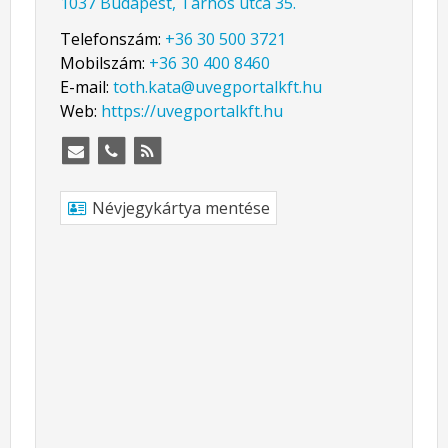
1037 Budapest, Tarhos utca 35.
Telefonszám:
+36 30 500 3721
Mobilszám:
+36 30 400 8460
E-mail:
toth.kata@uvegportalkft.hu
Web:
https://uvegportalkft.hu
Névjegykártya mentése