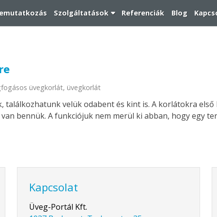
emutatkozás
Szolgáltatások
Referenciák
Blog
Kapcs
re
fogásos üvegkorlát
,
üvegkorlát
, találkozhatunk velük odabent és kint is. A korlátokra els
van bennük. A funkciójuk nem merül ki abban, hogy egy ter
Kapcsolat
Üveg-Portál Kft.