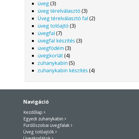
üveg
(3)
üveg térelválasztó
(3)
Üveg térelválasztó fal
(2)
üveg tolóajtó
(3)
üvegfal
(7)
üvegfal készítés
(3)
üvegfödém
(3)
üvegkorlát
(4)
zuhanykabin
(5)
zuhanykabin készítés
(4)
Navigáció
Kezdőlap
Egyedi zuhanykabin
Fürdőszobai üvegfalak
Üveg tolóajtók
Üvegkorlátok