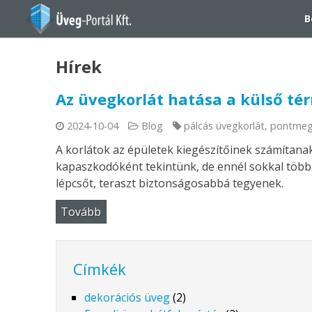
B
Hírek
Az üvegkorlát hatása a külső tér
2024-10-04
Blog
pálcás üvegkorlát
,
pontmeg
A korlátok az épületek kiegészítőinek számítanak
kapaszkodóként tekintünk, de ennél sokkal több 
lépcsőt, teraszt biztonságosabbá tegyenek.
Tovább
Címkék
dekorációs üveg
(2)