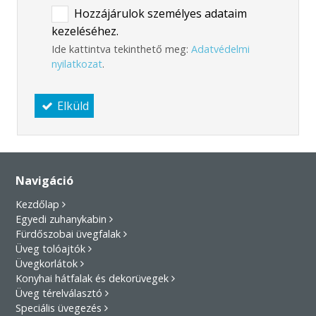
Hozzájárulok személyes adataim
kezeléséhez.
Ide kattintva tekinthető meg:
Adatvédelmi
nyilatkozat
.
Elküld
Navigáció
Kezdőlap
Egyedi zuhanykabin
Fürdőszobai üvegfalak
Üveg tolóajtók
Üvegkorlátok
Konyhai hátfalak és dekorüvegek
Üveg térelválasztó
Speciális üvegezés