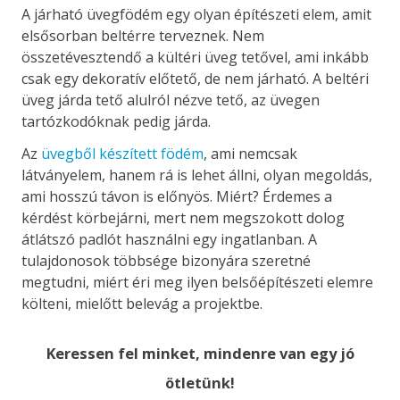
A járható üvegfödém egy olyan építészeti elem, amit
elsősorban beltérre terveznek. Nem
összetévesztendő a kültéri üveg tetővel, ami inkább
csak egy dekoratív előtető, de nem járható. A beltéri
üveg járda tető alulról nézve tető, az üvegen
tartózkodóknak pedig járda.
Az
üvegből készített födém
, ami nemcsak
látványelem, hanem rá is lehet állni, olyan megoldás,
ami hosszú távon is előnyös. Miért? Érdemes a
kérdést körbejárni, mert nem megszokott dolog
átlátszó padlót használni egy ingatlanban. A
tulajdonosok többsége bizonyára szeretné
megtudni, miért éri meg ilyen belsőépítészeti elemre
költeni, mielőtt belevág a projektbe.
Keressen fel minket, mindenre van egy jó
ötletünk!