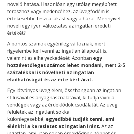
növelő hatása. Hasonlóan egy utólag megépített
teraszhoz vagy medencéhez, az üvegfödém is
értékesebbé teszi a lakást vagy a házat. Mennyivel
növeli egy ilyen változtatás az ingatlan eredeti
értékét?
A pontos számok egyénileg változnak, mert
figyelembe kell venni az ingatlan állapotát is,
valamint az elhelyezkedését. Azonban
egy
hozzávetőleges számot lehet mondani, mert 2-5
százalékkal is növelheti az ingatlan
eladhatóságát és az érte kért árat.
Egy látványos üveg elem, összhangban az ingatlan
stílusával és anyaghasználatával, ki tudja vívni a
vendégek vagy az érdeklődők csodálatát. Az üveg
felületek az ingatlant sokkal
különlegesebbé,
egyedibbé tudják tenni, ami
élénkíti a keresletet az ingatlan iránt.
Az az
ingatlan, ami után sokan érdeklődnek, többet és