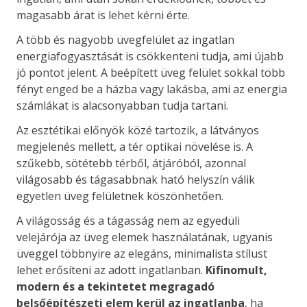
magasabb árat is lehet kérni érte.
A több és nagyobb üvegfelület az ingatlan
energiafogyasztását is csökkenteni tudja, ami újabb
jó pontot jelent. A beépített üveg felület sokkal több
fényt enged be a házba vagy lakásba, ami az energia
számlákat is alacsonyabban tudja tartani.
Az esztétikai előnyök közé tartozik, a látványos
megjelenés mellett, a tér optikai növelése is. A
szűkebb, sötétebb térből, átjáróból, azonnal
világosabb és tágasabbnak ható helyszín válik
egyetlen üveg felületnek köszönhetően.
A világosság és a tágasság nem az egyedüli
velejárója az üveg elemek használatának, ugyanis
üveggel többnyire az elegáns, minimalista stílust
lehet erősíteni az adott ingatlanban.
Kifinomult,
modern és a tekintetet megragadó
belsőépítészeti elem kerül az ingatlanba
, ha