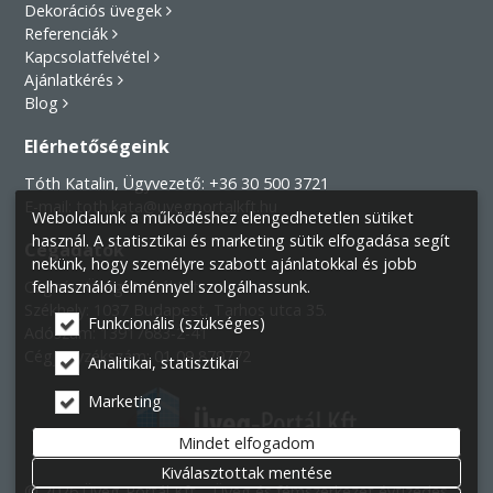
Dekorációs üvegek
Referenciák
Kapcsolatfelvétel
Ajánlatkérés
Blog
Elérhetőségeink
Tóth Katalin, Ügyvezető:
+36 30 500 3721
E-mail:
toth.kata@uvegportalkft.hu
Weboldalunk a működéshez elengedhetetlen sütiket
használ. A statisztikai és marketing sütik elfogadása segít
Cégadatok
nekünk, hogy személyre szabott ajánlatokkal és jobb
felhasználói élménnyel szolgálhassunk.
Cégnév:
Üveg-Portál Kft.
Székhely:
1037 Budapest, Tarhos utca 35.
Funkcionális (szükséges)
Adószám: 13917683-2-41
Cégjegyzékszám: 01 09 879772
Analitikai, statisztikai
Marketing
Mindet elfogadom
Kiválasztottak mentése
© 2026 Üveg-Portál Kft. - Üveg és fémszerkezet évtizedes