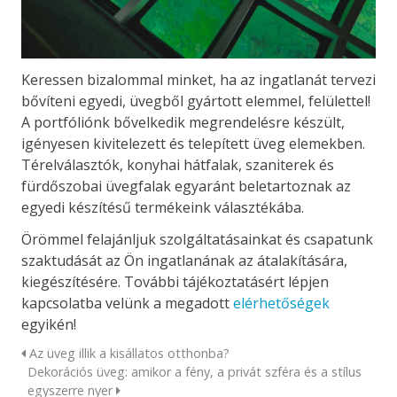
Keressen bizalommal minket, ha az ingatlanát tervezi
bővíteni egyedi, üvegből gyártott elemmel, felülettel!
A portfóliónk bővelkedik megrendelésre készült,
igényesen kivitelezett és telepített üveg elemekben.
Térelválasztók, konyhai hátfalak, szaniterek és
fürdőszobai üvegfalak egyaránt beletartoznak az
egyedi készítésű termékeink választékába.
Örömmel felajánljuk szolgáltatásainkat és csapatunk
szaktudását az Ön ingatlanának az átalakítására,
kiegészítésére. További tájékoztatásért lépjen
kapcsolatba velünk a megadott
elérhetőségek
egyikén!
Az üveg illik a kisállatos otthonba?
Dekorációs üveg: amikor a fény, a privát szféra és a stílus
egyszerre nyer