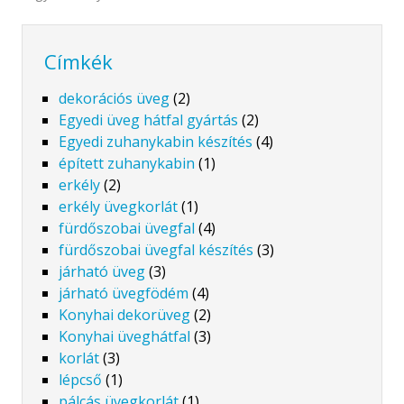
Címkék
dekorációs üveg
(2)
Egyedi üveg hátfal gyártás
(2)
Egyedi zuhanykabin készítés
(4)
épített zuhanykabin
(1)
erkély
(2)
erkély üvegkorlát
(1)
fürdőszobai üvegfal
(4)
fürdőszobai üvegfal készítés
(3)
járható üveg
(3)
járható üvegfödém
(4)
Konyhai dekorüveg
(2)
Konyhai üveghátfal
(3)
korlát
(3)
lépcső
(1)
pálcás üvegkorlát
(1)