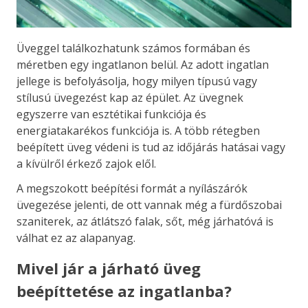
Üveggel találkozhatunk számos formában és
méretben egy ingatlanon belül. Az adott ingatlan
jellege is befolyásolja, hogy milyen típusú vagy
stílusú üvegezést kap az épület. Az üvegnek
egyszerre van esztétikai funkciója és
energiatakarékos funkciója is. A több rétegben
beépített üveg védeni is tud az időjárás hatásai vagy
a kívülről érkező zajok elől.
A megszokott beépítési formát a nyílászárók
üvegezése jelenti, de ott vannak még a fürdőszobai
szaniterek, az átlátszó falak, sőt, még járhatóvá is
válhat ez az alapanyag.
Mivel jár a járható üveg
beépíttetése az ingatlanba?