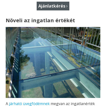
Ajánlatkérés
Növeli az ingatlan értékét
A
járható üvegfödémnek
megvan az ingatlanérték